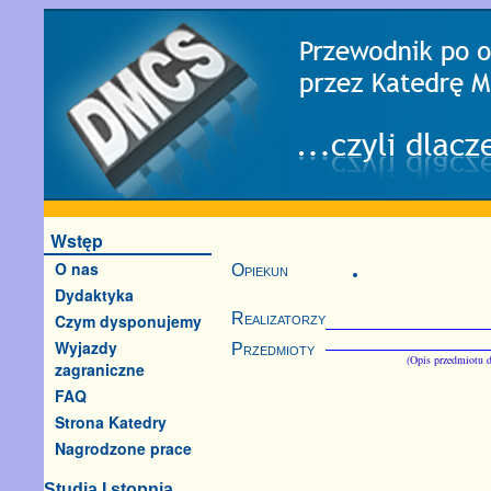
Wstęp
O nas
Opiekun
Dydaktyka
Realizatorzy
Czym dysponujemy
Wyjazdy
Przedmioty
(Opis przedmiotu d
zagraniczne
FAQ
Strona Katedry
Nagrodzone prace
Studia I stopnia