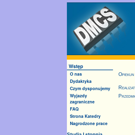
Wstęp
O nas
Opiekun
Dydaktyka
Realiza
Czym dysponujemy
Wyjazdy
Przedmi
zagraniczne
FAQ
Strona Katedry
Nagrodzone prace
Studia I stopnia