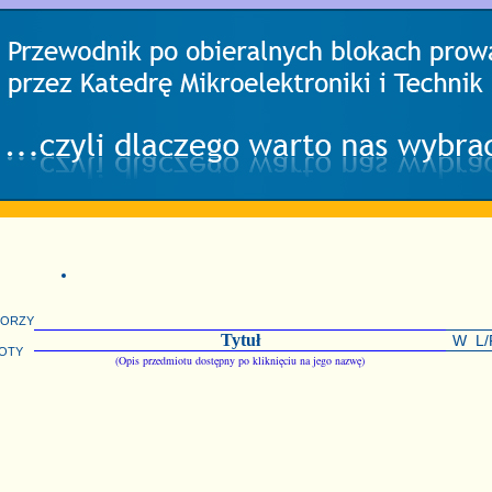
torzy
Tytuł
W
L/
oty
(Opis przedmiotu dostępny po kliknięciu na jego nazwę)