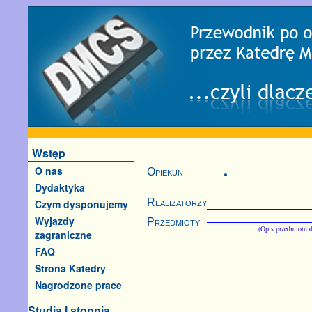
Wstęp
O nas
Opiekun
Dydaktyka
Realizatorzy
Czym dysponujemy
Wyjazdy
Przedmioty
(Opis przedmiotu d
zagraniczne
FAQ
Strona Katedry
Nagrodzone prace
Studia I stopnia