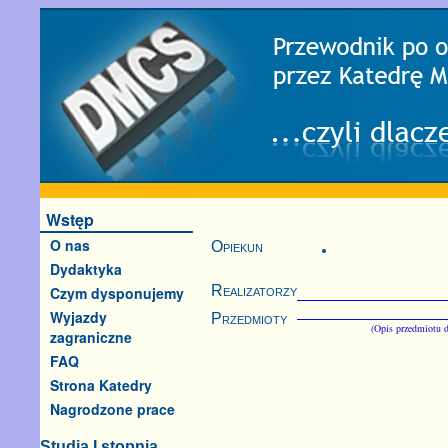
Wstęp
O nas
Opiekun
Dydaktyka
Realizatorzy
Czym dysponujemy
Wyjazdy
Przedmioty
(Opis przedmiotu d
zagraniczne
FAQ
Strona Katedry
Nagrodzone prace
Studia I stopnia