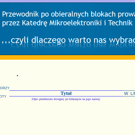
torzy
Tytuł
W
L/
oty
(Opis przedmiotu dostępny po kliknięciu na jego nazwę)