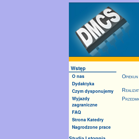
Wstęp
O nas
Opiekun
Dydaktyka
Realiza
Czym dysponujemy
Wyjazdy
Przedmi
zagraniczne
FAQ
Strona Katedry
Nagrodzone prace
Studia I stopnia