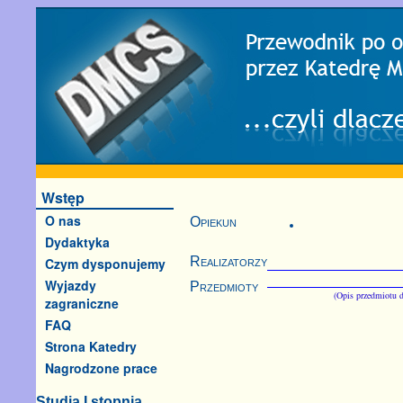
Wstęp
O nas
Opiekun
Dydaktyka
Realizatorzy
Czym dysponujemy
Wyjazdy
Przedmioty
(Opis przedmiotu d
zagraniczne
FAQ
Strona Katedry
Nagrodzone prace
Studia I stopnia