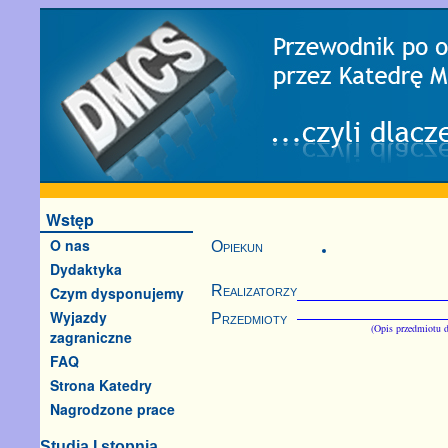
Wstęp
O nas
Opiekun
Dydaktyka
Realizatorzy
Czym dysponujemy
Wyjazdy
Przedmioty
(Opis przedmiotu d
zagraniczne
FAQ
Strona Katedry
Nagrodzone prace
Studia I stopnia