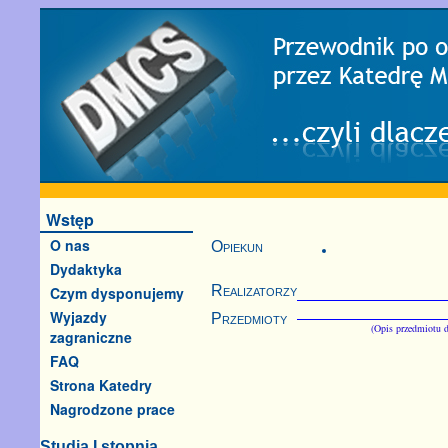
Wstęp
O nas
Opiekun
Dydaktyka
Realizatorzy
Czym dysponujemy
Wyjazdy
Przedmioty
(Opis przedmiotu d
zagraniczne
FAQ
Strona Katedry
Nagrodzone prace
Studia I stopnia