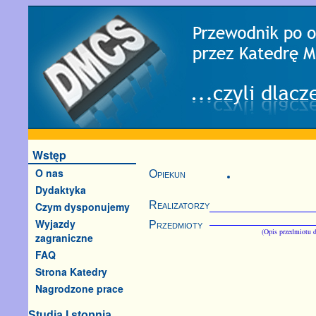
Wstęp
O nas
Opiekun
Dydaktyka
Realizatorzy
Czym dysponujemy
Wyjazdy
Przedmioty
(Opis przedmiotu d
zagraniczne
FAQ
Strona Katedry
Nagrodzone prace
Studia I stopnia