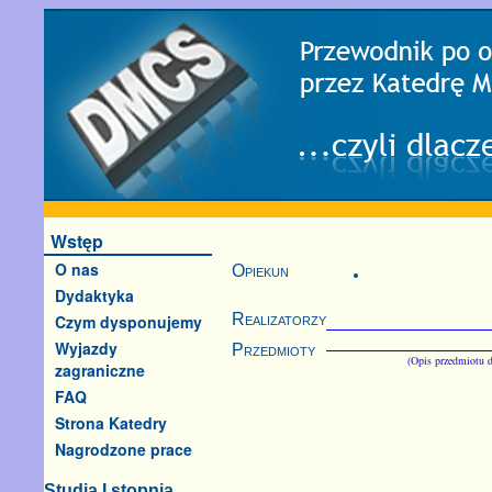
Wstęp
O nas
Opiekun
Dydaktyka
Realizatorzy
Czym dysponujemy
Wyjazdy
Przedmioty
(Opis przedmiotu d
zagraniczne
FAQ
Strona Katedry
Nagrodzone prace
Studia I stopnia