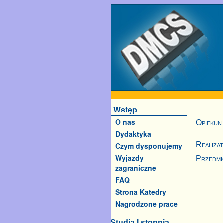
Wstęp
O nas
Opiekun
Dydaktyka
Realiza
Czym dysponujemy
Wyjazdy
Przedmi
zagraniczne
FAQ
Strona Katedry
Nagrodzone prace
Studia I stopnia