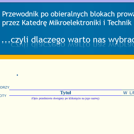
torzy
Tytuł
W
L/
oty
(Opis przedmiotu dostępny po kliknięciu na jego nazwę)