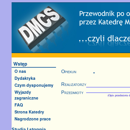
Wstęp
O nas
Opiekun
Dydaktyka
Realizatorzy
Czym dysponujemy
Wyjazdy
Przedmioty
(Opis przedmiotu d
zagraniczne
FAQ
Strona Katedry
Nagrodzone prace
Studia I stopnia