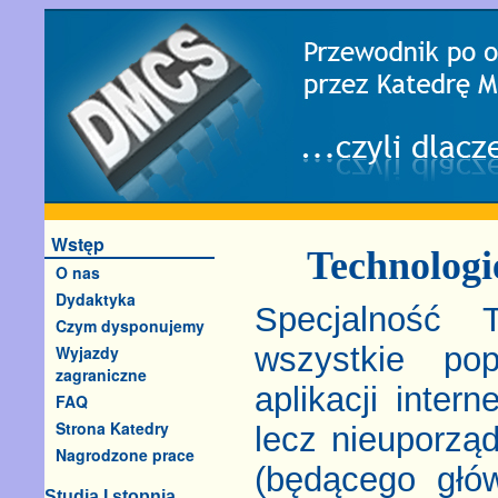
Wstęp
Technologi
O nas
Dydaktyka
Specjalność 
Czym dysponujemy
wszystkie pop
Wyjazdy
zagraniczne
aplikacji inte
FAQ
Strona Katedry
lecz nieuporz
Nagrodzone prace
(będącego głó
Studia I stopnia