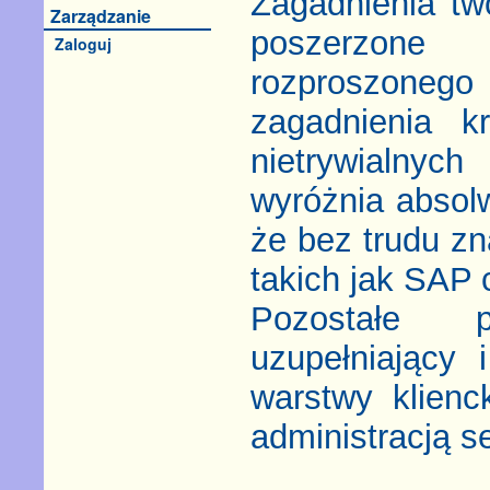
Zagadnienia two
Zarządzanie
poszerzone 
Zaloguj
rozproszonego
zagadnienia k
nietrywialnych
wyróżnia absol
że bez trudu zn
takich jak SAP 
Pozostałe p
uzupełniający
warstwy klienc
administracją s