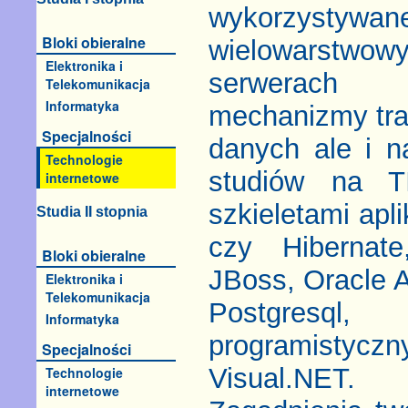
wykorzystywa
Bloki obieralne
wielowarstwo
Elektronika i
serwerach a
Telekomunikacja
Informatyka
mechanizmy tran
Specjalności
danych ale i n
Technologie
studiów na T
internetowe
szkieletami apli
Studia II stopnia
czy Hibernate
Bloki obieralne
JBoss, Oracle 
Elektronika i
Telekomunikacja
Postgresql,
Informatyka
programistyc
Specjalności
Visual.NET.
Technologie
internetowe