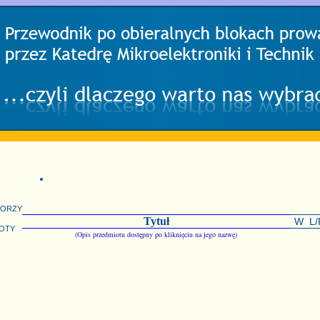
torzy
Tytuł
W
L/
oty
(Opis przedmiotu dostępny po kliknięciu na jego nazwę)