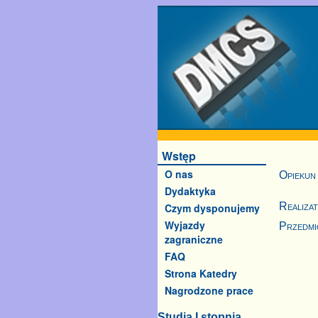
Wstęp
O nas
Opiekun
Dydaktyka
Realiza
Czym dysponujemy
Wyjazdy
Przedmi
zagraniczne
FAQ
Strona Katedry
Nagrodzone prace
Studia I stopnia