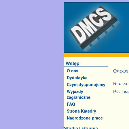
Wstęp
O nas
Opiekun
Dydaktyka
Realiza
Czym dysponujemy
Wyjazdy
Przedmi
zagraniczne
FAQ
Strona Katedry
Nagrodzone prace
Studia I stopnia