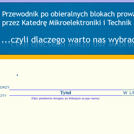
torzy
Tytuł
W
L/
oty
(Opis przedmiotu dostępny po kliknięciu na jego nazwę)