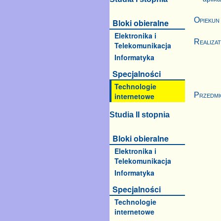
Opiekun
Bloki obieralne
Elektronika i
Realiza
Telekomunikacja
Informatyka
Specjalności
Technologie
Przedmi
internetowe
Studia II stopnia
Bloki obieralne
Elektronika i
Telekomunikacja
Informatyka
Specjalności
Technologie
internetowe