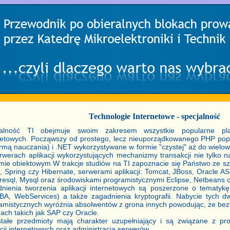
Technologie Internetowe - specjalność
jalność TI obejmuje swoim zakresem wszystkie popularne platf
netowych. Począwszy od prostego, lecz nieuporządkowanego PHP po
ormą nauczania) i .NET wykorzystywane w formie "czystej" aż do wielo
rwerach aplikacji wykorzystujących mechanizmy transakcji nie tylko 
mie obiektowym.W trakcje studiów na TI zapoznacie się Państwo ze szki
s, Spring czy Hibernate, serwerami aplikacji: Tomcat, JBoss, Oracle A
resql, Mysql oraz środowiskami programistycznymi Eclipse, Netbeans c
nienia tworzenia aplikacji internetowych są poszerzone o tematy
A, WebServices) a także zagadnienia kryptografii. Nabycie tych dw
amistycznych wyróżnia absolwentów z grona innych powodując, że bez 
mach takich jak SAP czy Oracle.
tałe przedmioty mają charakter uzupełniający i są związane z pro
acji internetowych oraz administracją serwerów.