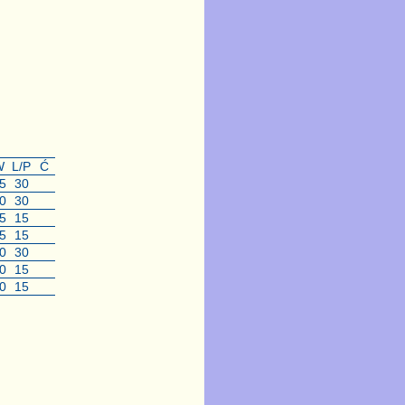
W
L/P
Ć
5
30
0
30
5
15
5
15
0
30
0
15
0
15