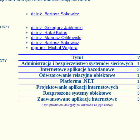
dr inż. Bartosz Sakowicz
torzy
dr inż. Grzegorz Jabłoński
dr inż. Rafał Kotas
dr inż. Mariusz Orlikowski
dr inż. Bartosz Sakowicz
mgr inż. Michał Wojtera
Tytuł
oty
Administracja i bezpieczeństwo systemów sieciowych
1
Internetowe aplikacje bazodanowe
3
Odwzorowanie relacyjno-obiektowe
1
Platforma .NET
1
Projektowanie aplikacji internetowych
3
Rozproszone systemy obiektowe
3
Zaawansowane aplikacje internetowe
3
(Opis przedmiotu dostępny po kliknięciu na jego nazwę)