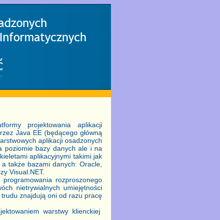
ormy projektowania aplikacji
przez Java EE (będącego główną
warstwowych aplikacji osadzonych
na poziomie bazy danych ale i na
eletami aplikacyjnymi takimi jak
S a także bazami danych: Oracle,
zy Visual.NET.
kę programowania rozproszonego
óch nietrywialnych umiejętności
trudu znajdują oni od razu pracę
jektowaniem warstwy klienckiej