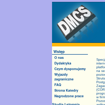
Wstęp
O nas
Spec
Dydaktyka
inter
platf
Czym dysponujemy
na se
Wyjazdy
pozio
Strut
zagraniczne
Postg
FAQ
Zagad
(CORB
Strona Katedry
progr
Nagrodzone prace
w fir
Pozos
Studia I stopnia
aplik