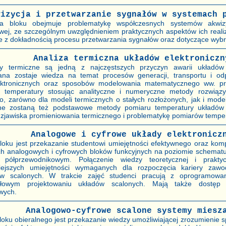
wizycja i przetwarzanie sygnałów w systemach 
a bloku obejmuje problematykę współczesnych systemów akwizyc
wej, ze szczególnym uwzględnieniem praktycznych aspektów ich realiz
 z dokładnością procesu przetwarzania sygnałów oraz dotyczące wybr
Analiza termiczna układów elektroniczn
y termiczne są jedną z najczęstszych przyczyn awarii układów 
ana zostaje wiedza na temat procesów generacji, transportu i od
ektronicznych oraz sposobów modelowania matematycznego ww. pro
u temperatury stosując analityczne i numeryczne metody rozwiąz
o, zarówno dla modeli termicznych o stałych rozłożonych, jak i mode
e zostaną też podstawowe metody pomiaru temperatury układów 
 zjawiska promieniowania termicznego i problematykę pomiarów temper
Analogowe i cyfrowe układy elektronicz
loku jest przekazanie studentowi umiejętności efektywnego oraz komp
ch analogowych i cyfrowych bloków funkcyjnych na poziomie schematu 
 półprzewodnikowym. Połączenie wiedzy teoretycznej i praktyc
iejszych umiejętności wymaganych dla rozpoczęcia kariery zaw
w scalonych. W trakcie zajęć studenci pracują z oprogramow
słowym projektowaniu układów scalonych. Mają także dostęp 
wych.
Analogowo-cyfrowe scalone systemy miesz
oku obieralnego jest przekazanie wiedzy umożliwiającej zrozumienie spe