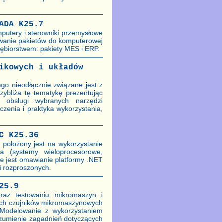
ADA K25.7
putery i sterowniki przemysłowe
owanie pakietów do komputerowej
iębiorstwem: pakiety MES i ERP.
ikowych i układów
go nieodłącznie związane jest z
zybliża tę tematykę prezentując
 obsługi wybranych narzędzi
zenia i praktyka wykorzystania,
C K25.36
 położony jest na wykorzystanie
 (systemy wieloprocesorowe,
ne jest omawianie platformy .NET
i rozproszonych.
25.9
raz testowaniu mikromaszyn i
ych czujników mikromaszynowych
 Modelowanie z wykorzystaniem
ozumienie zagadnień dotyczących