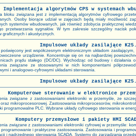
Implementacja algorytmów CPS w systemach wb
a bloku związana jest z implementacją algorytmów cyfrowego prze
nych. Osoby biorące udział w zajęciach będą miały możliwość zap
wych systemów wbudowanych, jak również zdobycia praktycznej wiedz
go przetwarzania sygnałów. W tym zakresie szczególny nacisk poł
 graficznych i akustycznych.
Impulsowe układy zasilające K25
n poświęcony jest współczesnym elektronicznym układom zasilającym, 
owoczesne urządzenie. Koncentruje się on na najbardziej powszechn
rnicach prądu stałego (DC/DC). Wychodząc od budowy i działania 
enia związane ze stosowanymi w nich komponentami półprzewod
wymi i analogowo-cyfrowymi układami sterowania.
Impulsowe układy zasilające K25
Komputerowe sterowanie w elektronice przem
enia związane z zastosowaniami elektroniki w przemyśle, ze szcze
j oraz mikroprocesorowej. Zastosowania mikroprocesorów, mikrokontro
iki programowalne PLC. Wybrane układy cyfrowego sterowania w energ
Komputery przemysłowe i pakiety HMI SCA
nia związane z zastosowaniami elektroniki cyfrowej w przemyśle: kom
h programowanie i praktyczne zastosowania. Zastosowania i program
zacji i nadrzędnego sterowania SCADA. Systemy do zarządzania przeds