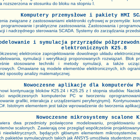
 rozszerzona w stosunku do bloku na stopniu I.
Komputery przemysłowe i pakiety HMI SC
nia związane z zastosowaniami elektroniki cyfrowej w przemyśle: kom
h programowanie i praktyczne zastosowania. Zastosowania i program
acji i nadrzędnego sterowania SCADA. Systemy do zarządzania przeds
odelowanie i symulacja przyrządów półprzewodn
elektronicznych K25.8
łczesnej elektronice zaprojektowanie dowolnego układu elektroniczne
delowania, symulacji i weryfikacji proponowanych rozwiązań. Blok pr
eśnie stosowane techniki i metody symulacji, a także ucząc
rowych. Omawiane są modele elementów elektronicznych, ich ogranic
ież sposoby analizy matematycznej.
Nowoczesne aplikacje dla komputerów P
nowi kontynuację bloków K25.24 i K25.25 z I stopnia studiów. Nacisk
ści współczesnych komputerów PC w tworzeniu oprogramowania
wanie grafiki, interakcja z urządzeniami peryferyjnymi). Kontynuowa
 C#. Istotnym elementem jest także wprowadzenie do tworzenia aplikacj
Nowoczesne mikrosystemy scalone K
wiera dwa przedmioty poświęcone modelowaniu, projektowaniu o
stemów scalonych. Zawierają one przegląd współcześnie projektowan
ci nieelektrycznych, będących głównym elementem mikrosystemów.
ch pakietów symulacyjnych takich jak ANSYS umożliwia studentom zr