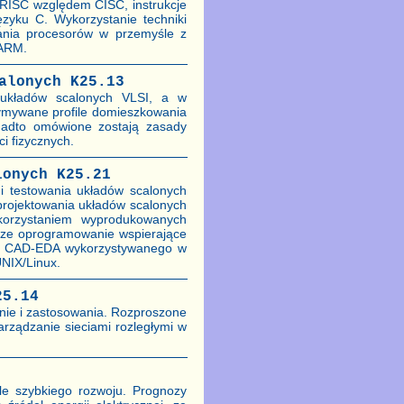
 RISC względem CISC, instrukcje
yku C. Wykorzystanie techniki
ania procesorów w przemyśle z
 ARM.
alonych K25.13
i układów scalonych VLSI, a w
zymywane profile domieszkowania
onadto omówione zostają zasady
i fizycznych.
lonych K25.21
 i testowania układów scalonych
projektowania układów scalonych
korzystaniem wyprodukowanych
sze oprogramowanie wspierające
ia CAD-EDA wykorzystywanego w
UNIX/Linux.
25.14
anie i zastosowania. Rozproszone
rządzanie sieciami rozległymi w
le szybkiego rozwoju. Prognozy