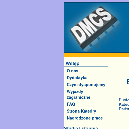
Wstęp
O nas
Dydaktyka
Czym dysponujemy
Wyjazdy
zagraniczne
Poni
FAQ
Kated
Państ
Strona Katedry
Nagrodzone prace
Studia I stopnia