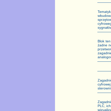
Tematyk
wbudowa
sprzęto
cyfrowe
sygnałów
Blok te
żadne n
przetwo
zagadni
analogo
Zagadni
cyfrowe
sterown
Zagadnie
PLC, ic
wizuali