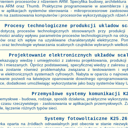
nieniem procesorów z rdzeniem ARM. Specyfika budowy, architektura
ra ARM oraz Thumb. Praktyczne programowanie w asemblerze i jęz
j w aplikacjach systemów sterowania - mikroprocesorowe zastosow
em na zastosowania komputerów i procesorów wykorzystujących rdzeń
Procesy technologiczne produkcji ukladow sc
 dotyczą procesów technologicznych stosowanych przy produkcj
lności analizy wpływu parametrów procesów technologicznych na otr
dów oraz ich wpływ na uzyskiwane charakterystyki elektryczne. P
a oraz technologie wytwarzania scalonych czujników wybranych wielkośc
Projektowanie elektronicznych układów sca
zekazujący wiedzę i umiejętności z zakresu projektowania, produkcji
ch i mieszanych. Oprócz podstawowej, specyficznej wiedzy z zakresu 
a zostanie również problematyka związana z testowaniem i wy
 w elektronicznych systemach cyfrowych. Nabyta w oparciu o najnow
owanie pozwoli na łatwiejsze opanowanie dowolnego oprogramowan
ice, dodatkowo umożliwiając wykorzystanie jako bazy systemów klasy 
Przemysłowe systemy komunikacji K
zemysłowe - budowa, rodzaje, sposób działania, praktyczne wykorzyst
 czasu rzeczywistego - zastosowania w aplikacjach przemysłowych. Za
e, łączenie różnych typów sieci.
Systemy fotowoltaiczne K25.26
yka oparta na źródłach odnawialnych jest obecnie w stanie niezwyk