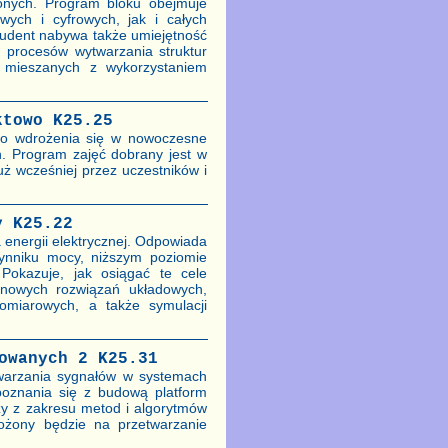
lonych. Program bloku obejmuje
ych i cyfrowych, jak i całych
udent nabywa także umiejętność
h procesów wytwarzania struktur
w mieszanych z wykorzystaniem
ktowo K25.25
 do wdrożenia się w nowoczesne
. Program zajęć dobrany jest w
uż wcześniej przez uczestników i
y K25.22
energii elektrycznej. Odpowiada
czynniku mocy, niższym poziomie
 Pokazuje, jak osiągać te cele
 nowych rozwiązań układowych,
omiarowych, a także symulacji
owanych 2 K25.31
twarzania sygnałów w systemach
oznania się z budową platform
y z zakresu metod i algorytmów
ożony będzie na przetwarzanie