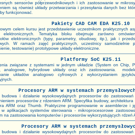
esnych sensorów półprzewodnikowych i ich zastosowanie w mikr
eniem są również układy przetwarzania i przesyłania danych bez kt
łby funkcjonować.
Pakiety CAD CAM EDA K25.10
owym celem kursu jest przedstawienie uczestnikom praktycznych aspe
w elektronicznych. Tematyka bloku obejmuje zarówno omówien
ołów elektronicznych (typy, parametry, obudowy, itp.), jak i przeds
owych. W ramach zajęć praktycznych, uczestnicy samodzielnie p
enie, testowanie) prototypowe układy elektroniczne.
Platformy SoC K25.11
enia związane z systemami w jednym układzie (System on Chip, 
, analogowe, hybrydowe układy oraz ich zastosowania. modelow
wanie układów analogowo cyfrowych z wykorzystaniem językó
yjnych.
Procesory ARM w systemach przemysłowyc
a, budowa i działanie wysokowydajnych procesorów do zastosow
nieniem procesorów z rdzeniem ARM. Specyfika budowy, architektura
ra ARM oraz Thumb. Praktyczne programowanie w asemblerze i jęz
j w aplikacjach systemów sterowania - mikroprocesorowe zastosow
em na zastosowania komputerów i procesorów wykorzystujących rdzeń
Procesory ARM w systemach przemysłowy
a, budowa i działanie wysokowydajnych procesorów do zastosow