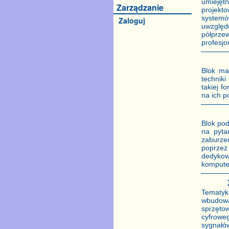
umiejęt
Zarządzanie
projekt
systemó
Zaloguj
uwzględ
półprze
profesj
Blok ma
technik
takiej f
na ich p
Blok po
na pyta
zaburze
poprzez
dedykow
kompute
Tematyk
wbudowa
sprzęto
cyfrowe
sygnałów