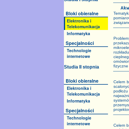
Ak
Bloki obieralne
Tematyk
pomiaro
Elektronika i
związane
Telekomunikacja
Informatyka
Problem
Specjalności
przekaz
mikroel
Technologie
rozkład
internetowe
cieplneg
omówion
fizyczne
Studia II stopnia
Bloki obieralne
Celem b
scalony
Elektronika i
podłożu
Telekomunikacja
najważn
Informatyka
systemó
przemy
Specjalności
projekto
Technologie
internetowe
Celem bl