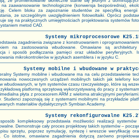
ują, że promieniowanie słoneczne stanie się jednym z dominujących 
 na zaawansowanie technologiczne (konwersja bezpośrednia), ekolo
cję. Celem bloku za zapoznanie studentów ze specyfiką energii
stania, ze szczególnym uwzględnieniem fotowoltaiki. Oprócz podsta
uje się na praktycznych umiejętnościach projektowania systemów foto
zystaniem metod CAD.
Systemy mikroprocesorowe K25.1
zedstawia zagadnienia związane z konstruowaniem i oprogramowanie
kiem na zastosowania wbudowane. Omawiane są architektury p
kcja i sposób podłączania pamięci oraz układów peryferyjnych. 
owania mikrokontrolerów w językach asemblera i w języku C.
Systemy mobilne i wbudowane w praktyc
ieralny Systemy mobilne i wbudowane ma na celu przedstawienie tec
mowania nowoczesnych urządzeń mobilnych takich jak telefony ko
w wbudowanych, w tym systemów czasu rzeczywistego, które są wsz
Przykładową platformą sprzętową wykorzystywaną do pracy z systema
timedialna płyta z procesorem ARM z wieloma atrakcyjnymi peryferiami,
y. Studenci zapoznają się z systemami mobilnymi na przykładzie plat
kowanych materiałów dydaktycznych Symbian Academy.
Systemy rekonfigurowalne K25.2
sposób kompleksowy przedstawia możliwości realizacji systemów
owalne. Demonstruje cały proces projektowy takich systemów – począw
opisu sprzętu, poprzez symulację, syntezę i wreszcie weryfikację or
. Co istotne, omawiane zagadnienia dotyczą zarówno projektowa