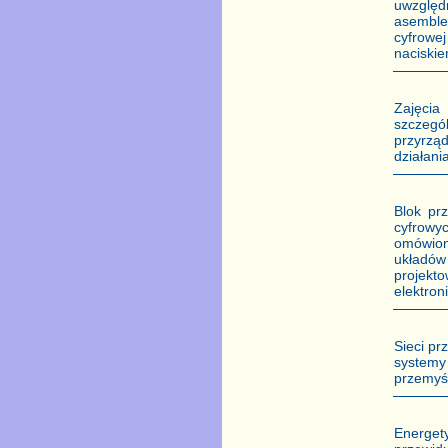
uwzględ
asemble
cyfrowe
naciski
Zajęcia
szczegó
przyrzą
działani
Blok pr
cyfrowy
omówion
układów
projekt
elektron
Sieci pr
systemy
przemyśl
Energet