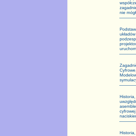
współcz
zagadni
nie móg
Podstaw
układó
podzesp
projekt
uruchomi
Zagadni
Cyfrowe
Modelo
symulac
Histori
uwzględ
asemble
cyfrowe
naciski
Histori