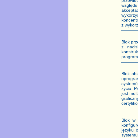
przewid
względu
akcepta
wykorzy
koncentr
z wykor
Blok pr
z nacis
konstru
program
Blok ob
oprogra
systemó
życiu. 
jest mul
graficzn
certyfi
Blok w 
konfigur
języku 
systemu