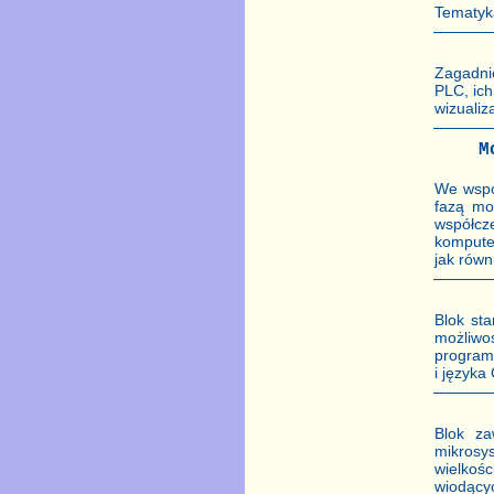
Tematyka
Zagadnie
PLC, ic
wizualiz
M
We wspó
fazą mo
współcz
kompute
jak równ
Blok sta
możliwo
programo
i języka
Blok za
mikrosy
wielkoś
wiodący