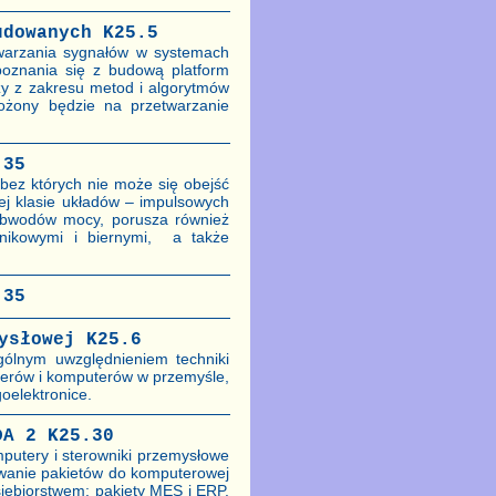
udowanych K25.5
twarzania sygnałów w systemach
oznania się z budową platform
y z zakresu metod i algorytmów
ożony będzie na przetwarzanie
.35
bez których nie może się obejść
ej klasie układów – impulsowych
obwodów mocy, porusza również
nikowymi i biernymi, a także
.35
ysłowej K25.6
gólnym uwzględnieniem techniki
lerów i komputerów w przemyśle,
oelektronice.
DA 2 K25.30
putery i sterowniki przemysłowe
owanie pakietów do komputerowej
iębiorstwem: pakiety MES i ERP.