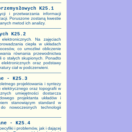
przemysłowych K25.1
ji i przetwarzania informacji
acji. Poruszone zostaną kwestie
anych metod ich analizy.
ych K25.2
elektronicznych. Na zajęciach
prowadzania ciepła w układach
cesów, co umozliwi obliczenie
ywania równania przewodnictwa
li o stałych skupionych. Ponadto
elektronicznych oraz podstawy
atury ciał w podczerwieni.
ne - K25.3
letnego projektowania i syntezy
elektrycznego oraz topografii w
znych umiejętności dostarcza
odowego projektanta układów i
aniem stanowiącym standard w
do nowoczesnych technologii
ane - K25.4
cyfiki i problemów, jak i dającej