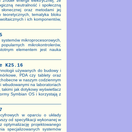
źródeł energii elektrycznej, ze
giczną neutralność i społeczną
 słonecznej oraz metodami jej
w teoretycznych, tematyka bloku
woltaicznych i ich komponentów,
5
m systemów mikroprocesorowych,
opularnych mikrokontrolerów,
Istotnym elementem jest nauka
e K25.16
hnologii używanych do budowy i
mórkowe, PDA czy tablety oraz
echobecne w naszym codziennym
mi wbudowanymi na laboratoriach
 takimi jak dotykowy wyświetlacz
formy Symbian OS i korzystają z
7
 cyfrowych w oparciu o układy
szy od specyfikacji wykonanej w
az optymalizację projektowanego
nia specjalizowanych systemów