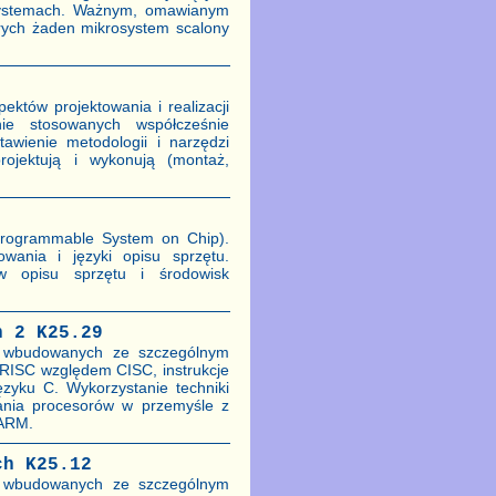
osystemach. Ważnym, omawianym
órych żaden mikrosystem scalony
któw projektowania i realizacji
ie stosowanych współcześnie
tawienie metodologii i narzędzi
rojektują i wykonują (montaż,
Programmable System on Chip).
ania i języki opisu sprzętu.
w opisu sprzętu i środowisk
h 2 K25.29
ań wbudowanych ze szczególnym
 RISC względem CISC, instrukcje
yku C. Wykorzystanie techniki
ania procesorów w przemyśle z
 ARM.
ch K25.12
ań wbudowanych ze szczególnym