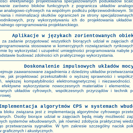
ności efektywnego projektowania specjalizowanych podukładów sca
owanie zarówno bloków funkcyjnych z pogranicza układów analogow
w analogowo-cyfrowych na wspólnym podłożu półprzewodnikowym. St
niania i minimalizacji skutków ograniczeń ze strony specjalizownayc
wodnikowych, przy wykorzystywaniu ich do projektowania układó
onalnego oprogramowania projektanckiego.
Aplikacje w językach zorientowanych obie
 za zadanie przygotować wszystkich biorących udział w zajęciach
i programowania stosowane w komercyjnych rozwiązaniach rynkowych
ormie by wykorzystać i uzupełnić umiejętności programowania nabyte j
odstawie budować zdolności ich praktycznego wykorzystania.
Doskonalenie impulsowych układów moc
dejmuje zaawansowane zagadnienia z dziedziny układów przetwarzania 
nie, jak projektować przekształtniki o wyższej sprawności i współ
ń, większej kompatybilności elektromagnetycznej i niezawodności.
 efektywne wykorzystanie nowoczesnych materiałów i elementów,
anych układów cyfrowych, współczesnych przyrządów i technik p
rowej.
Implementacja algorytmów CPS w systemach wbud
a bloku związana jest z implementacją algorytmów cyfrowego prze
nych. Osoby biorące udział w zajęciach będą miały możliwość zap
wych systemów wbudowanych, jak również zdobycia praktycznej wiedz
go przetwarzania sygnałów. W tym zakresie szczególny nacisk poł
 graficznych i akustycznych.