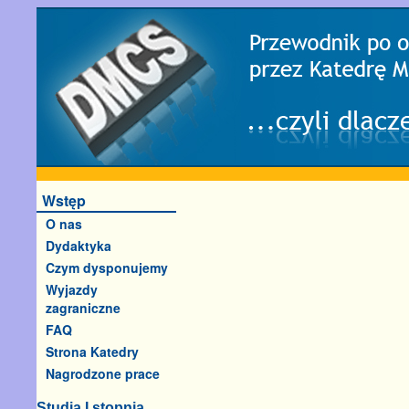
Wstęp
O nas
Dydaktyka
Czym dysponujemy
Wyjazdy
zagraniczne
FAQ
Strona Katedry
Nagrodzone prace
Studia I stopnia