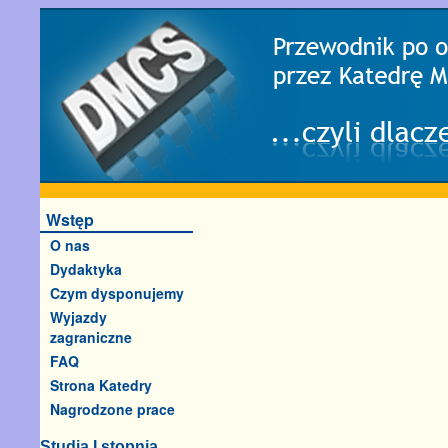
Wstęp
O nas
Dydaktyka
Czym dysponujemy
Wyjazdy
zagraniczne
FAQ
Strona Katedry
Nagrodzone prace
Studia I stopnia