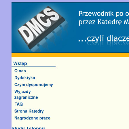
Wstęp
O nas
Dydaktyka
Czym dysponujemy
Wyjazdy
zagraniczne
FAQ
Strona Katedry
Nagrodzone prace
Studia I stopnia