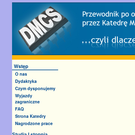
Wstęp
O nas
Dydaktyka
Czym dysponujemy
Wyjazdy
zagraniczne
FAQ
Strona Katedry
Nagrodzone prace
Studia I stopnia