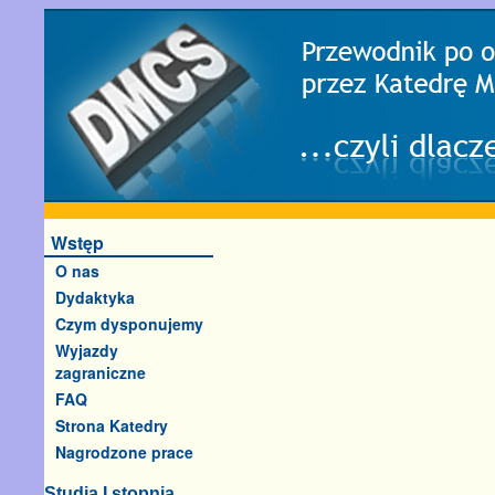
Wstęp
O nas
Dydaktyka
Czym dysponujemy
Wyjazdy
zagraniczne
FAQ
Strona Katedry
Nagrodzone prace
Studia I stopnia