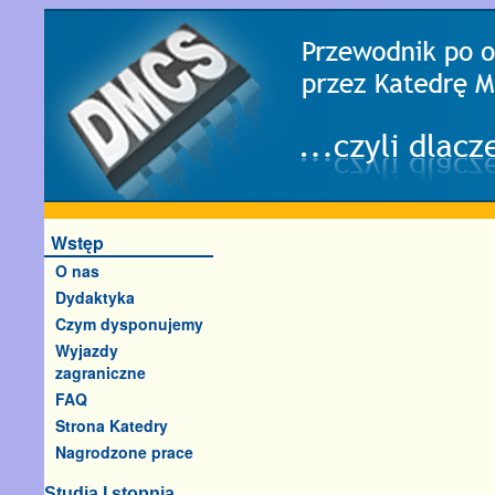
Wstęp
O nas
Dydaktyka
Czym dysponujemy
Wyjazdy
zagraniczne
FAQ
Strona Katedry
Nagrodzone prace
Studia I stopnia