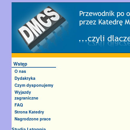
Wstęp
O nas
Dydaktyka
Czym dysponujemy
Wyjazdy
zagraniczne
FAQ
Strona Katedry
Nagrodzone prace
Studia I stopnia