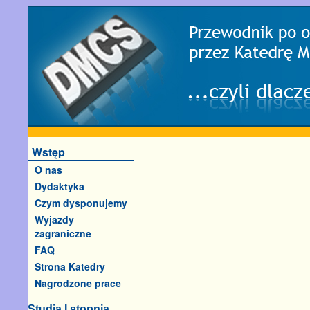
Wstęp
O nas
Dydaktyka
Czym dysponujemy
Wyjazdy
zagraniczne
FAQ
Strona Katedry
Nagrodzone prace
Studia I stopnia