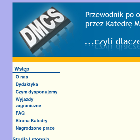
Wstęp
O nas
Dydaktyka
Czym dysponujemy
Wyjazdy
zagraniczne
FAQ
Strona Katedry
Nagrodzone prace
Studia I stopnia