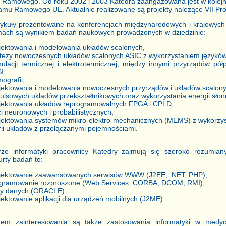
Ramowego. Od roku 2002 i 2003 Katedra zaangażowana jest w kolejn
ramu Ramowego UE. Aktualnie realizowane są projekty należące VII 
tykuły prezentowane na konferencjach międzynarodowych i krajowyc
mach są wynikiem badań naukowych prowadzonych w dziedzinie:
jektowania i modelowania układów scalonych,
tezy nowoczesnych układów scalonych ASIC z wykorzystaniem języków
ulacji termicznej i elektrotermicznej, między innymi przyrządów p
I,
mografii,
jektowania i modelowania nowoczesnych przyrządów i układów scalon
ulsowych układów przekształtnikowych oraz wykorzystania energii słon
jektowania układów reprogramowalnych FPGA i CPLD,
ci neuronowych i probabilistycznych,
jektowania systemów mikro-elektro-mechanicznych (MEMS) z wykorz
rii układów z przełączanymi pojemnościami.
ze informatyki pracownicy Katedry zajmują się szeroko rozumiany
rty badań to:
jektowanie zaawansowanych serwisów WWW (J2EE, .NET, PHP),
gramowanie rozproszone (Web Services, CORBA, DCOM, RMI),
y danych (ORACLE)
jektowanie aplikacji dla urządzeń mobilnych (J2ME).
tem zainteresowania są także zastosowania informatyki w medy