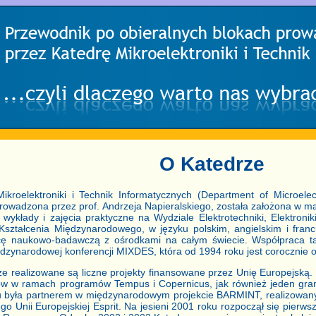
O Katedrze
ikroelektroniki i Technik Informatycznych (Department of Microel
owadzona przez prof. Andrzeja Napieralskiego, została założona w m
wykłady i zajęcia praktyczne na Wydziale Elektrotechniki, Elektroniki
ształcenia Międzynarodowego, w języku polskim, angielskim i fran
cę naukowo-badawczą z ośrodkami na całym świecie. Współpraca ta
ędzynarodowej konferencji MIXDES, która od 1994 roku jest corocznie 
e realizowane są liczne projekty finansowane przez Unię Europejską
ów w ramach programów Tempus i Copernicus, jak również jeden gra
u była partnerem w międzynarodowym projekcie BARMINT, realizow
o Unii Europejskiej Esprit. Na jesieni 2001 roku rozpoczął się pierws