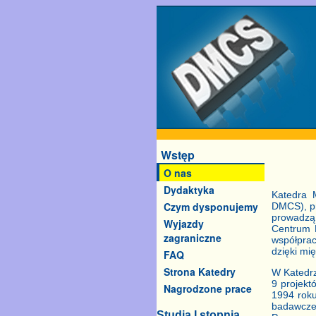
Wstęp
O nas
Dydaktyka
Katedra M
Czym dysponujemy
DMCS), pr
prowadzą 
Wyjazdy
Centrum K
zagraniczne
współpra
dzięki mi
FAQ
Strona Katedry
W Katedrz
9 projekt
Nagrodzone prace
1994 rok
badawczeg
Studia I stopnia