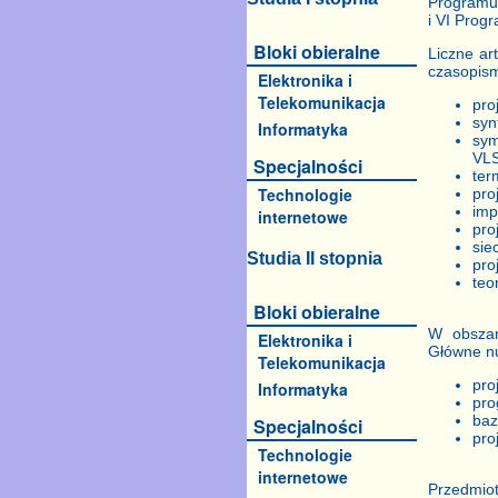
Programu 
i VI Prog
Bloki obieralne
Liczne ar
czasopis
Elektronika i
Telekomunikacja
pro
syn
Informatyka
sym
VLS
Specjalności
ter
Technologie
pro
imp
internetowe
pro
sie
Studia II stopnia
pro
teo
Bloki obieralne
W obszar
Elektronika i
Główne nu
Telekomunikacja
pro
Informatyka
pro
baz
Specjalności
pro
Technologie
internetowe
Przedmio