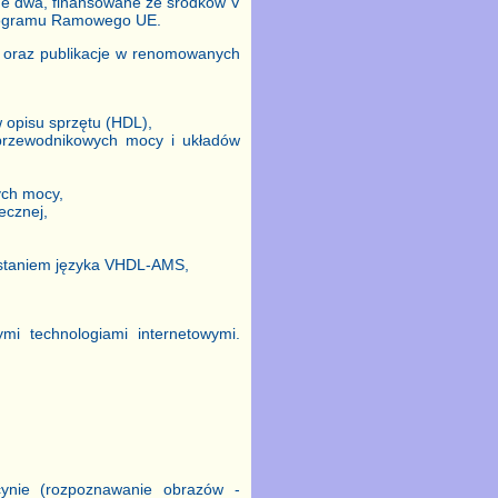
e dwa, finansowane ze środków V
Programu Ramowego UE.
h oraz publikacje w renomowanych
 opisu sprzętu (HDL),
ółprzewodnikowych mocy i układów
ych mocy,
ecznej,
ystaniem języka VHDL-AMS,
mi technologiami internetowymi.
cynie (rozpoznawanie obrazów -