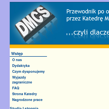
Wstęp
O nas
Dydaktyka
Czym dysponujemy
Wyjazdy
zagraniczne
FAQ
Strona Katedry
Nagrodzone prace
Studia I stopnia