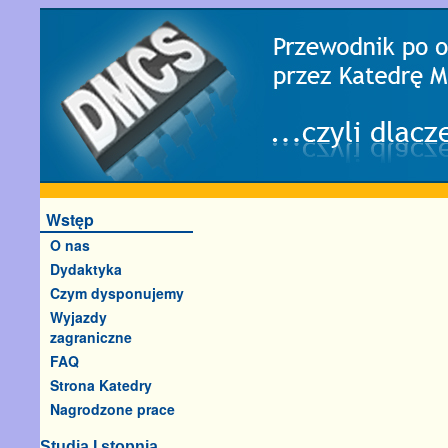
Wstęp
O nas
Dydaktyka
Czym dysponujemy
Wyjazdy
zagraniczne
FAQ
Strona Katedry
Nagrodzone prace
Studia I stopnia