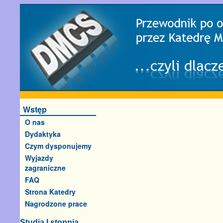
Wstęp
O nas
Dydaktyka
Czym dysponujemy
Wyjazdy
zagraniczne
FAQ
Strona Katedry
Nagrodzone prace
Studia I stopnia