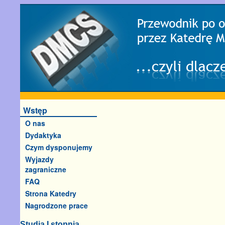
Wstęp
O nas
Dydaktyka
Czym dysponujemy
Wyjazdy
zagraniczne
FAQ
Strona Katedry
Nagrodzone prace
Studia I stopnia