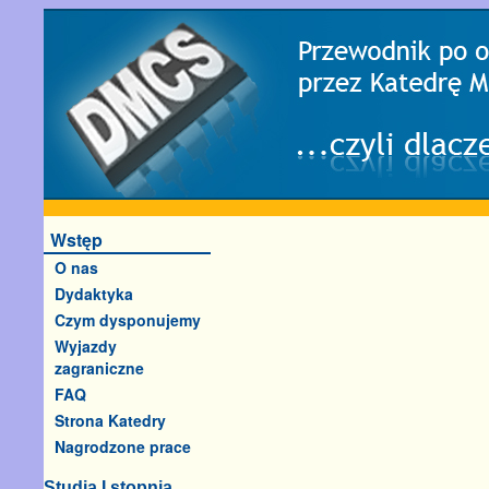
Wstęp
O nas
Dydaktyka
Czym dysponujemy
Wyjazdy
zagraniczne
FAQ
Strona Katedry
Nagrodzone prace
Studia I stopnia