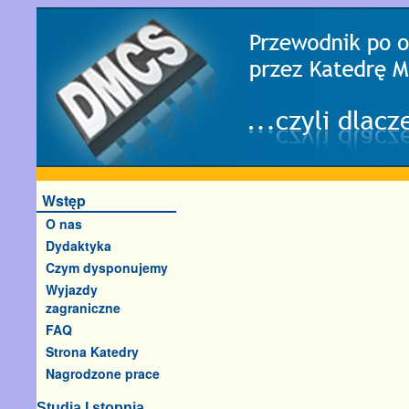
Wstęp
O nas
Dydaktyka
Czym dysponujemy
Wyjazdy
zagraniczne
FAQ
Strona Katedry
Nagrodzone prace
Studia I stopnia