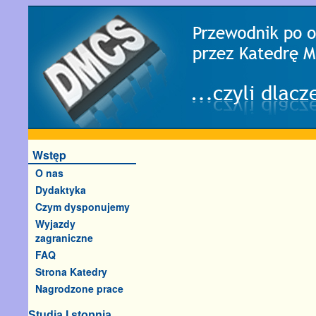
Wstęp
O nas
Dydaktyka
Czym dysponujemy
Wyjazdy
zagraniczne
FAQ
Strona Katedry
Nagrodzone prace
Studia I stopnia