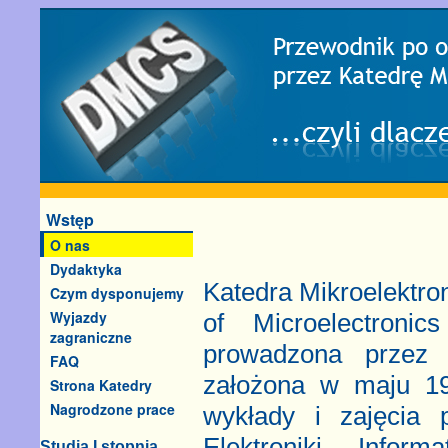
Wstęp
O nas
Dydaktyka
Katedra Mikroelektro
Czym dysponujemy
Wyjazdy
of Microelectron
zagraniczne
prowadzona przez p
FAQ
założona w maju 19
Strona Katedry
Nagrodzone prace
wykłady i zajęcia p
Elektroniki, Info
Studia I stopnia