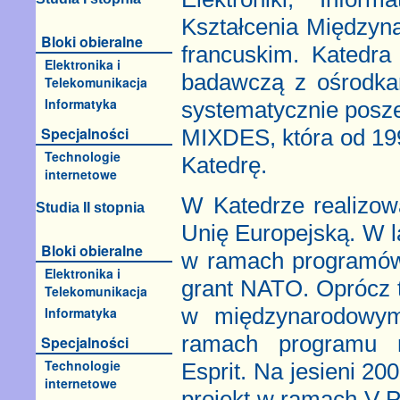
Kształcenia Międzyna
Bloki obieralne
francuskim. Katedr
Elektronika i
badawczą z ośrodkam
Telekomunikacja
Informatyka
systematycznie posze
Specjalności
MIXDES, która od 199
Technologie
Katedrę.
internetowe
W Katedrze realizow
Studia II stopnia
Unię Europejską. W l
Bloki obieralne
w ramach programów 
Elektronika i
grant NATO. Oprócz 
Telekomunikacja
w międzynarodowym
Informatyka
ramach programu n
Specjalności
Technologie
Esprit. Na jesieni 20
internetowe
projekt w ramach V 