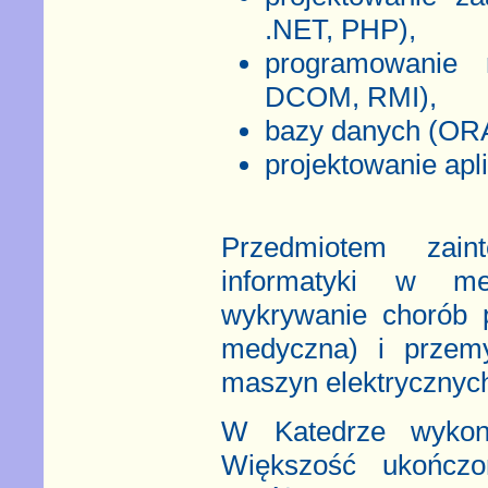
.NET, PHP),
programowanie 
DCOM, RMI),
bazy danych (O
projektowanie apl
Przedmiotem zain
informatyki w me
wykrywanie chorób 
medyczna) i przemy
maszyn elektrycznych
W Katedrze wykony
Większość ukończo