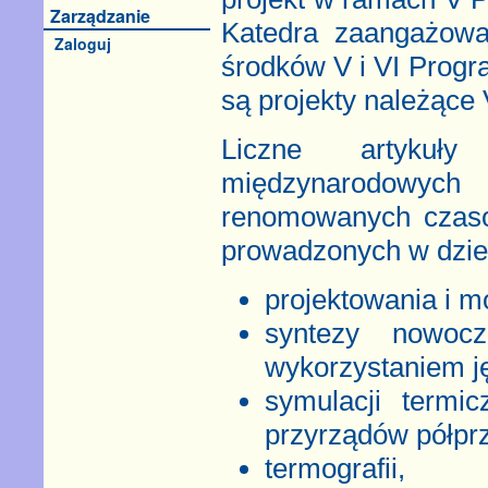
Zarządzanie
Katedra zaangażowa
Zaloguj
środków V i VI Prog
są projekty należąc
Liczne artykuły
międzynarodowyc
renomowanych czas
prowadzonych w dzie
projektowania i 
syntezy nowoc
wykorzystaniem j
symulacji termic
przyrządów półpr
termografii,