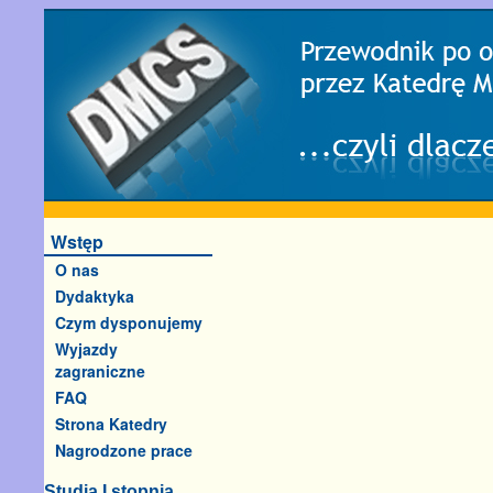
Wstęp
O nas
Dydaktyka
Czym dysponujemy
Wyjazdy
zagraniczne
FAQ
Strona Katedry
Nagrodzone prace
Studia I stopnia