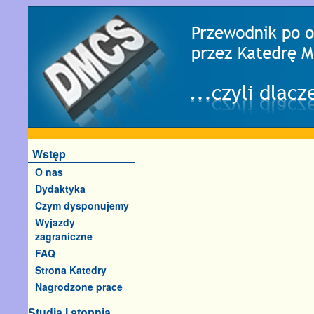
Wstęp
O nas
Dydaktyka
Czym dysponujemy
Wyjazdy
zagraniczne
FAQ
Strona Katedry
Nagrodzone prace
Studia I stopnia